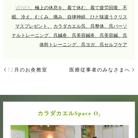
VENEX、極上の休息を、着て休む、着て疲労回復、不
眠、冷え、むくみ、痛み、自律神経、ひと味違うクリス
マスプレゼント、
カラダカエル呉、呉整体、呉パーソ
ナルトレーニング、呉鍼灸、呉美容鍼灸、呉美容鍼、呉
体幹トレーニング、呉ヨガ、呉セルフケア
12月のお灸教室
医療従事者のみなさまへ
カラダカエルSpace O₂