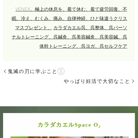
VENEX、極上の休息を、着て休む、着て疲労回復、不
眠、冷え、むくみ、痛み、自律神経、ひと味違うクリス
マスプレゼント、
カラダカエル呉、呉整体、呉パーソ
ナルトレーニング、呉鍼灸、呉美容鍼灸、呉美容鍼、呉
体幹トレーニング、呉ヨガ、呉セルフケア
鬼滅の刃に学ぶこと⑤
やっぱり妊活で大切なこと
カラダカエルSpace O₂