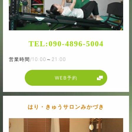
TEL:
090-4896-5004
営業時間/10:00～21:00
WEB予約
はり・きゅうサロンみかづき