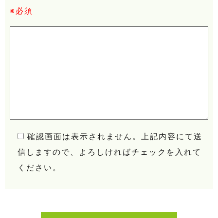
※必須
確認画面は表示されません。上記内容にて送
信しますので、よろしければチェックを入れて
ください。