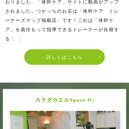
おりました、「体幹ケア」サイトに動画がアップ
されました。つかっちのお店は「体幹ケア トレ
ーナーズマップ掲載店」です！これは「体幹ケ
ア」を責任もって指導できるトレーナーが在籍す
る […]
詳しくはこちら
カラダカエルSpace O₂