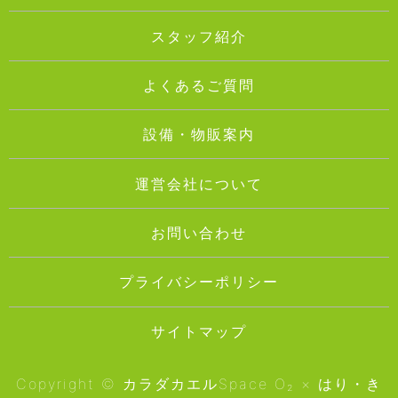
スタッフ紹介
よくあるご質問
設備・物販案内
運営会社について
お問い合わせ
プライバシーポリシー
サイトマップ
Copyright © カラダカエルSpace O₂ × はり・き