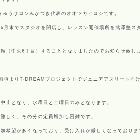
きゅうサロンみかづき代表のオオツカヒロシです。
、
月末でスタジオを閉店し、レッスン開催場所を武澤塾ス
6
移転（中央
丁目）することとなりましたのでお知らせ致し
6
旬頃より
プロジェクトでジュニアアスリート向
T-DREAM
が中止となり、水曜日と土曜日のみとなります。
が難しく、その分の定員増加も困難です。
参加希望が多くなっており、受け入れが厳しくなっておりま