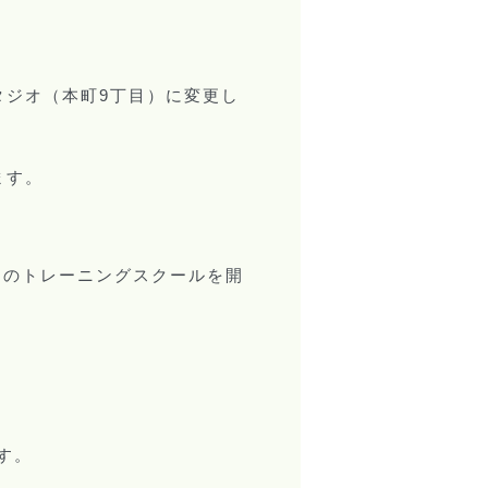
タジオ（本町
丁目）に変更し
9
ます。
けのトレーニングスクールを開
す。