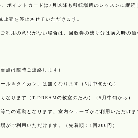
券、ポイントカードは
月以降も移転場所のレッスンに継続
7
旦販売を停止させていただきます。
はご利用の意思がない場合は、回数券の残り分は購入時の価
変更点は随時ご連絡します）
ール＆タイカン」は無くなります（
月中旬から）
5
くなります（
の教室のため）（
月中旬から）
T-DREAM
5
等での運動となります。室内シューズがご利用いただけま
場がご利用いただけます。（先着順：
回
円）
1
200