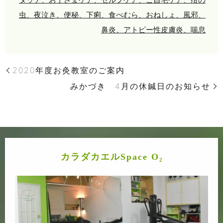
虫、夜泣き、便秘、下痢、食べむら、おねしょ、風邪、
鼻炎、アトピー性皮膚炎、喘息
2020年度お灸教室のご案内
みかづき 4月の休鍼日のお知らせ
カラダカエルSpace O₂