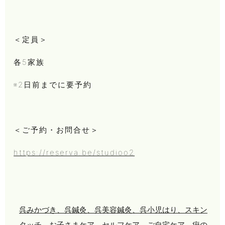
＜定員＞
各5家族
※2日前までに要予約
＜ご予約・お問合せ＞
https://reserva.be/studioo2
呉みかづき、呉鍼灸、呉美容鍼灸、呉小児はり、スキン
タッチ、お子さまケア、セルフケア、ご自宅ケア、疳の