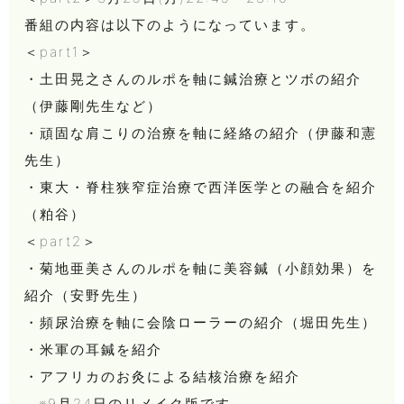
番組の内容は以下のようになっています。
＜part1＞
・土田晃之さんのルポを軸に鍼治療とツボの紹介
（伊藤剛先生など）
・頑固な肩こりの治療を軸に経絡の紹介（伊藤和憲
先生）
・東大・脊柱狭窄症治療で西洋医学との融合を紹介
（粕谷）
＜part2＞
・菊地亜美さんのルポを軸に美容鍼（小顔効果）を
紹介（安野先生）
・頻尿治療を軸に会陰ローラーの紹介（堀田先生）
・米軍の耳鍼を紹介
・アフリカのお灸による結核治療を紹介
※9月24日のリメイク版です