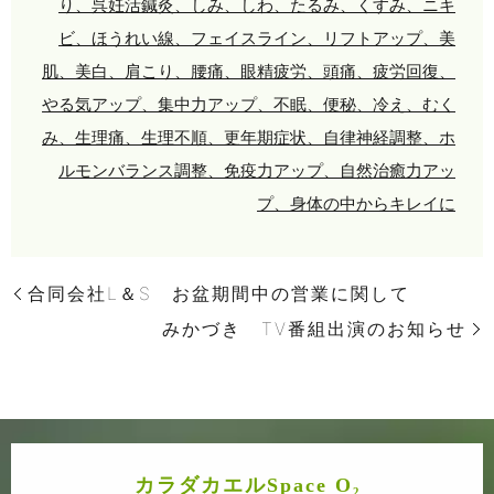
り、呉妊活鍼灸、しみ、しわ、たるみ、くすみ、ニキ
ビ、ほうれい線、フェイスライン、リフトアップ、美
肌、美白、肩こり、腰痛、眼精疲労、頭痛、疲労回復、
やる気アップ、集中力アップ、不眠、便秘、冷え、むく
み、生理痛、生理不順、更年期症状、自律神経調整、ホ
ルモンバランス調整、免疫力アップ、自然治癒力アッ
プ、身体の中からキレイに
合同会社L＆S お盆期間中の営業に関して
みかづき TV番組出演のお知らせ
カラダカエルSpace O₂