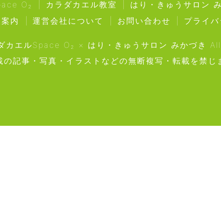
ce O₂
カラダカエル教室
はり・きゅうサロン 
販案内
運営会社について
お問い合わせ
プライバ
ラダカエルSpace O₂ × はり・きゅうサロン みかづき All Ri
載の記事・写真・イラストなどの無断複写・転載を禁じ