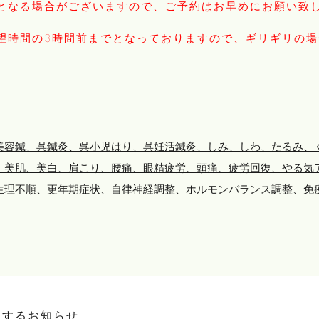
となる場合がございますので、ご予約はお早めにお願い致
望時間の3時間前までとなっておりますので、ギリギリの
美容鍼、呉鍼灸、呉小児はり、呉妊活鍼灸、しみ、しわ、たるみ、
、美肌、美白、肩こり、腰痛、眼精疲労、頭痛、疲労回復、やる気
生理不順、更年期症状、自律神経調整、ホルモンバランス調整、免
関するお知らせ