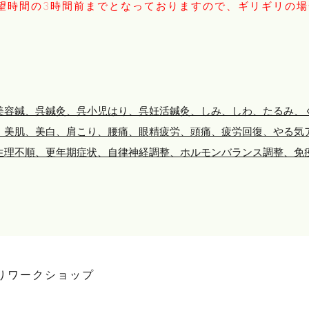
望時間の3時間前までとなっておりますので、ギリギリの
美容鍼、呉鍼灸、呉小児はり、呉妊活鍼灸、しみ、しわ、たるみ、
、美肌、美白、肩こり、腰痛、眼精疲労、頭痛、疲労回復、やる気
生理不順、更年期症状、自律神経調整、ホルモンバランス調整、免
りワークショップ