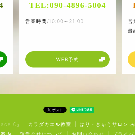
4
TEL:
090-4896-5004
営業時間/10:00～21:00
営
最
WEB予約
ce O₂
カラダカエル教室
はり・きゅうサロン 
販案内
運営会社について
お問い合わせ
プライバ