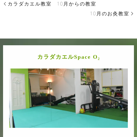
カラダカエル教室 10月からの教室
10月のお灸教室
カラダカエルSpace O₂