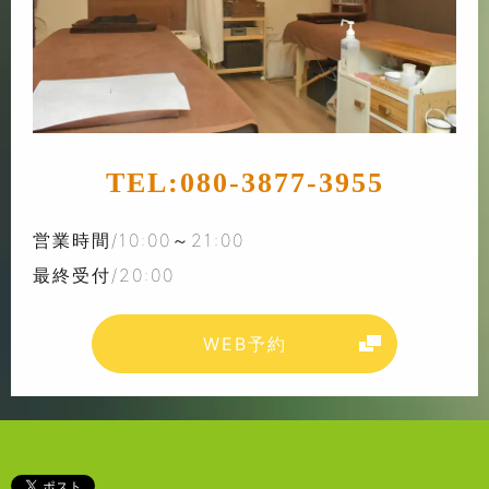
TEL:
080-3877-3955
営業時間/10:00～21:00
最終受付/20:00
WEB予約