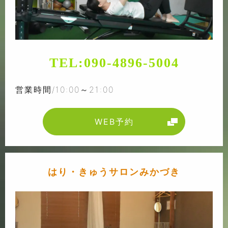
TEL:
090-4896-5004
営業時間/10:00～21:00
WEB予約
はり・きゅうサロンみかづき