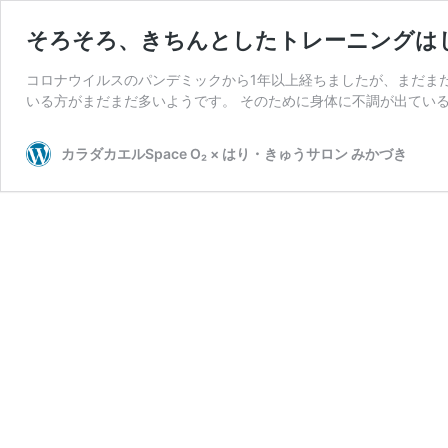
そろそろ、きちんとしたトレーニングは
コロナウイルスのパンデミックから1年以上経ちましたが、まだま
いる方がまだまだ多いようです。 そのために身体に不調が出ている
カラダカエルSpace O₂ × はり・きゅうサロン みかづき